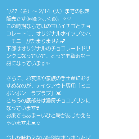
1/27（金）～ 2/14（火）までの限定
販売です(⋈◍＞◡＜◍)。✧♡
この時期ならではの甘いイチゴとチョ
コレートに、オリジナルホイップのハ
ーモニーがたまりません💕
下部はオリジナルのチョコレートドリ
ンクになっていて、とっても贅沢な一
品になっています✨
さらに、お友達や家族の手土産におす
すめなのが、テイクアウト専用「ミニ
ボンボン　ラブラブ」💓
こちらの底部分は濃厚チョコプリンに
なっています❣️
お家でもあまーいひと時があじわえち
ゃいますよ💓☺️
今しか味わえない特別なボンボンをぜ