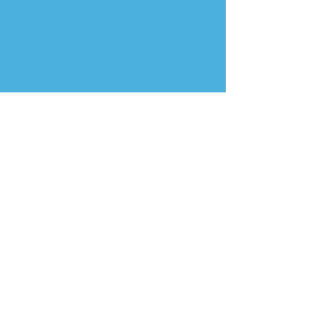
【ハロウィン商品】
エメルージュボンボ
ンが今年も登場👻