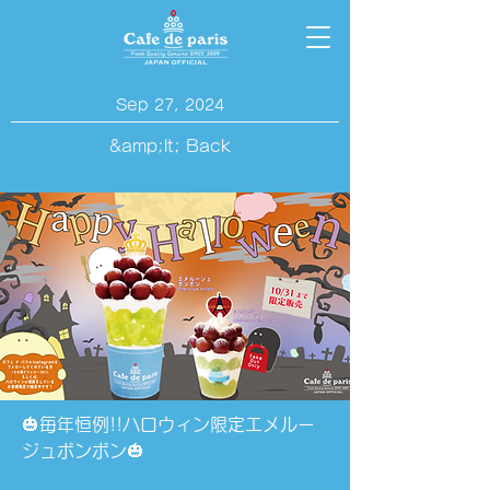
Sep 27, 2024
&amp;lt; Back
🎃毎年恒例!!ハロウィン限定エメルー
ジュボンボン🎃