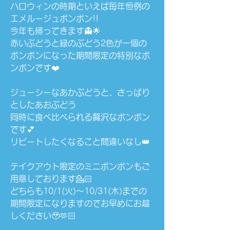
ハロウィンの時期といえば毎年恒例の
エメルージュボンボン!!
今年も帰ってきます👻🌟
赤いぶどうと緑のぶどう2色が一個の
ボンボンになった期間限定の特別なボ
ンボンです❤️
ジューシーなあかぶどうと、さっぱり
としたあおぶどう
同時に食べ比べられる贅沢なボンボン
です💕
リピートしたくなること間違いなし👑
テイクアウト限定のミニボンボンもご
用意しております💁🏻
どちらも10/1(火)〜10/31(木)までの
期間限定になりますのでお早めにお越
しください🥹🫶🏻