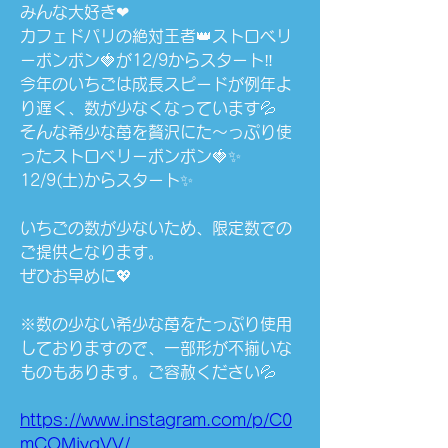
みんな大好き❤
カフェドパリの絶対王者👑ストロベリ
ーボンボン🍓が12/9からスタート‼️
今年のいちごは成長スピードが例年よ
り遅く、数が少なくなっています💦
そんな希少な苺を贅沢にた〜っぷり使
ったストロベリーボンボン🍓✨
12/9(土)からスタート✨
いちごの数が少ないため、限定数での
ご提供となります。
ぜひお早めに💖
※数の少ない希少な苺をたっぷり使用
しておりますので、一部形が不揃いな
ものもあります。ご容赦ください💦
https://www.instagram.com/p/C0
mCOMjygVV/