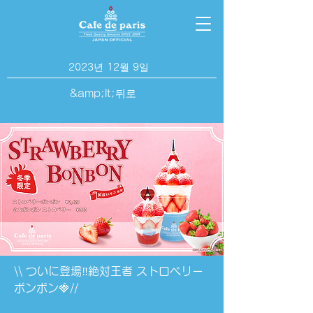
2023년 12월 9일
&amp;lt;뒤로
\\ ついに登場‼️絶対王者 ストロベリー
ボンボン🍓//