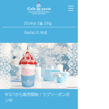
2024년 2월 29일
&amp;lt;뒤로
🩵3/1から販売開始！ラブリーボンボ
ン🩵