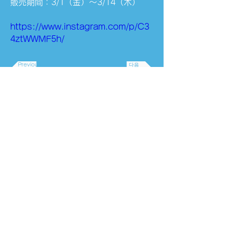
販売期間：3/1（金）〜3/14（木）
https://www.instagram.com/p/C3
4ztWWMF5h/
Previous
다음
🩵3/1から販売開
始！ラブリーボンボ
ン🩵