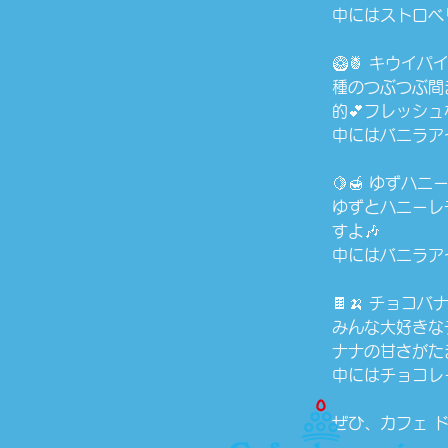
中にはストロベ
🥝🍍 キウイ
種のつぶつぶ間
的💕フレッシ
中にはバニラア
🍋🍯 ゆずハニ
ゆずとハニーレ
すよ🎶
中にはバニラア
🍫🍌 チョコバ
みんな大好きな
ナナの甘さがた
中にはチョコレ
ぜひ、カフェ 