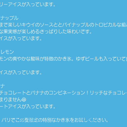
リーアイスが入っています。
パイナップル
まで楽しいキウイのソースととパイナップルのトロピカルな組
ュな果実感が楽しめるさっぱりした味わいです。
イスが入っています。
ーレモン
モンの爽やかな酸味が特徴のかき氷。ゆずピールも入っていて
イスが入っています。
ナナ
チョコレートとバナナのコンビネーション！リッチなチョコレ
まりません😆
ートアイスが入っています。
HOME
RECRUIT
ド パリでこの夏限定の特別なかき氷をお試しください。