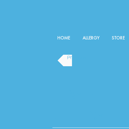
HOME
ALLERGY
STORE
Previous
🍧✨ 新
き氷 ✨🍧