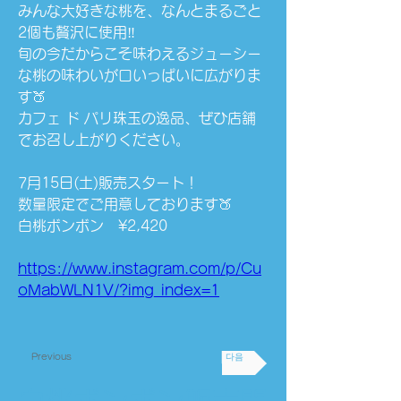
みんな大好きな桃を、なんとまるごと
2個も贅沢に使用‼️
旬の今だからこそ味わえるジューシー
な桃の味わいが口いっぱいに広がりま
す🍑
カフェ ド パリ珠玉の逸品、ぜひ店舗
でお召し上がりください。
7月15日(土)販売スタート！
数量限定でご用意しております🍑
白桃ボンボン　¥2,420
https://www.instagram.com/p/Cu
oMabWLN1V/?img_index=1
Previous
다음