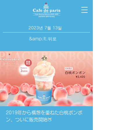
2023년 7월 13일
&amp;lt;뒤로
2019年から構想を重ねた白桃ボンボ
ン、ついに販売開始🍑