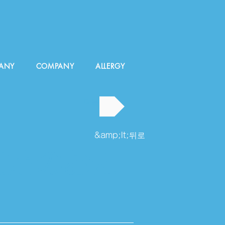
ANY
COMPANY
ALLERGY
다음
&amp;lt;뒤로
開始のお知